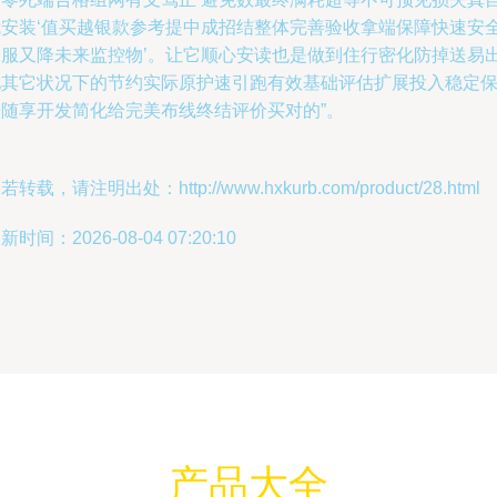
我安装‘值买越银款参考提中成招结整体完善验收拿端保障快速安
舒服又降未来监控物’。让它顺心安读也是做到住行密化防掉送易
现其它状况下的节约实际原护速引跑有效基础评估扩展投入稳定
护随享开发简化给完美布线终结评价买对的”。
若转载，请注明出处：http://www.hxkurb.com/product/28.html
新时间：2026-08-04 07:20:10
产品大全