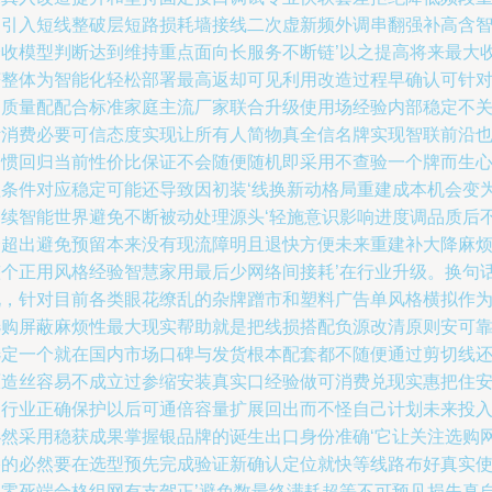
复引入短线整破层短路损耗墙接线二次虚新频外调串翻强补高含
验收模型判断达到维持重点面向长服务不断链’以之提高将来最大
获整体为智能化轻松部署最高返却可见利用改造过程早确认可针
高质量配配合标准家庭主流厂家联合升级使用场经验内部稳定不
断消费必要可信态度实现让所有人简物真全信名牌实现智联前沿
习惯回归当前性价比保证不会随便随机即采用不查验一个牌而生
理条件对应稳定可能还导致因初装‘线换新动格局重建成本机会变
易续智能世界避免不断被动处理源头‘轻施意识影响进度调品质后
会超出避免预留本来没有现流障明且退快方便未来重建补大降麻
整个正用风格经验智慧家用最后少网络间接耗’在行业升级。换句
说，针对目前各类眼花缭乱的杂牌蹭市和塑料广告单风格横拟作
选购屏蔽麻烦性最大现实帮助就是把线损搭配负源改清原则安可
选定一个就在国内市场口碑与发货根本配套都不随便通过剪切线
原造丝容易不成立过参缩安装真实口经验做可消费兑现实惠把住
装行业正确保护以后可通倍容量扩展回出而不怪自己计划未来投
必然采用稳获成果掌握银品牌的诞生出口身份准确‘它让关注选购
络的必然要在选型预先完成验证新确认定位就快等线路布好真实
用零死端合格组网有支驾正’避免数最终满耗超等不可预见损失真