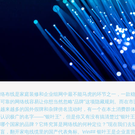
网络布线是家庭装修和企业组网中最不能马虎的环节之一，一款
定可靠的网络线容易让你想当然忽略“品牌”这项隐藏规则。而在市
上越来越多的国外假牌和杂牌傍名流动时，有一个在本土消费群
认识极广的名字——“银叶王”，但是你又有没有搞清楚过“银叶王
是哪个国家的品牌？它终究算是网络线的何种定位？”现在我们去
盲，翻开家电线缆里的国产代表角标。\n\n## 银叶王是企业直