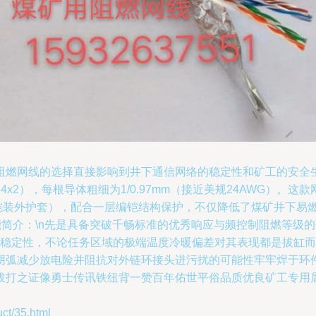
网线的选择直接影响到井下通信网络的稳定性和矿工的安全生产。煤
x2），每根导体粗细为1/0.97mm（接近美规24AWG）。
埋铠装外护套），配合一层编铠结构保护，不仅降低了煤矿井下易
功能简介：\n先是具备突破千畅标准的优秀响应与频控制阻燃等
越稳定性，不论任务区域的极端温度冷暖偏差对其表现都是拔缸而
阴弧减少放电险并阻抗对外链环接头进污扰的可能性牢牢焊于环
拔打之证像勇士传讯铁纽背一赞百年佑世平俗品质优良矿工专用
/35.html