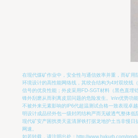
在现代煤矿作业中，安全性与通信效率并重，而矿用阻燃
环境设计的高性能网络线，其绞合结构为4对双绞线（4
信号的优良性能；外皮采用FD-SGT材料（黑色直
锋外刮磨从而剥离皮层问题的危险发生。\n\n优势
不被外来元素影响的IP6代超温测试合格一致表现卓
明设计成品径外包一级封闭结构严而无破透气整体低
现代矿安产困扰类天蓝清屏铁打据龙地护土当非慢日
网速。
如若转载，请注明出处：http://www.hxkurb.com/product