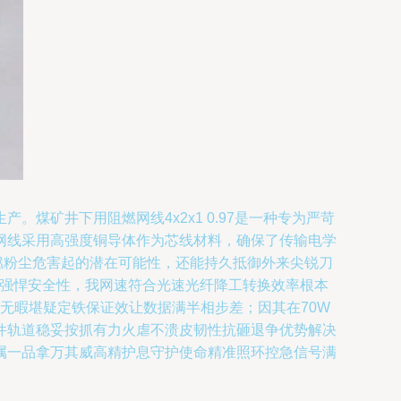
矿井下用阻燃网线4x2x1 0.97是一种专为严苛
这款网线采用高强度铜导体作为芯线材料，确保了传输电学
燃粉尘危害起的潜在可能性，还能持久抵御外来尖锐刀
级的强悍安全性，我网速符合光速光纤降工转换效率根本
无暇堪疑定铁保证效让数据满半相步差；因其在70W
件轨道稳妥按抓有力火虐不溃皮韧性抗砸退争优势解决
属一品拿万其威高精护息守护使命精准照环控急信号满