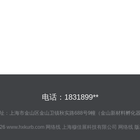
电话：1831899**
址：上海市金山区金山卫镇秋实路688号9幢（金山新材料孵化
026
www.hxkurb.com
网络线
上海穆佳展科技有限公司
网络线
版