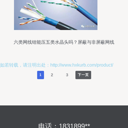
六类网线钳能压五类水晶头吗？屏蔽与非屏蔽网线
全解析
如若转载，请注明出处：http://www.hxkurb.com/product/
2
3
1
下一页
电话：1831899**