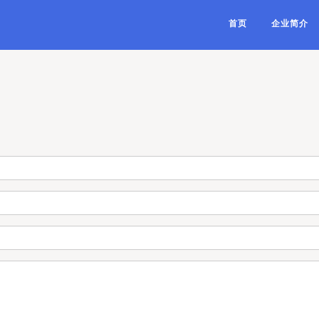
首页
企业简介