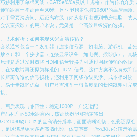
巧妙利用了单根网线（CAT5e/6/6a及以上规格）作为传输介质
传输距离一举延伸至50米，同时能稳定保持1080P的高清画质
这对于需要跨房间、远距离布线（如从客厅电视到书房电脑，或
型会议室投影）的用户来说，无疑是一个高效且经济的选择。
二、技术解析：如何实现50米高清传输？
该套装通常包含一个发射器（连接信号源，如电脑、游戏机、蓝
播放器）和一个接收器（连接显示设备，如电视、投影仪）。其
原理是通过发射器将 HDMI 信号转换为可通过网线传输的数据
，在接收端再还原为标准的 HDMI 信号。这种方案不仅有效降
了长距离传输的信号损耗，还利用了网线布线灵活、成本相对较
低、易于走线的优点。用户只需准备一根高质量的长网线即可完
连接。
、画质表现与兼容性：稳定1080P，广泛适配
在产品标注的50米距离内，该延长器能够稳定输出
920x1080@60Hz 的全高清分辨率，画面清晰流畅，色彩还原准
确，足以满足绝大多数高清电影、体育赛事、游戏和办公演示的
求。它广泛兼容支持HDMI接口的各种设备，如笔记本电脑、台式