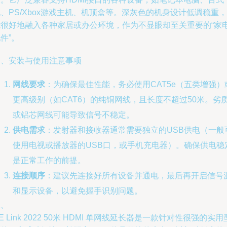
、PS/Xbox游戏主机、机顶盒等。深灰色的机身设计低调稳重，
能很好地融入各种家居或办公环境，作为不显眼却至关重要的“家
件”。
四、安装与使用注意事项
网线要求
：为确保最佳性能，务必使用CAT5e（五类增强）
更高级别（如CAT6）的纯铜网线，且长度不超过50米。劣
或铝芯网线可能导致信号不稳定。
供电需求
：发射器和接收器通常需要独立的USB供电（一般
使用电视或播放器的USB口，或手机充电器）。确保供电稳
是正常工作的前提。
连接顺序
：建议先连接好所有设备并通电，最后再开启信号
和显示设备，以避免握手识别问题。
五、
E Link 2022 50米 HDMI 单网线延长器是一款针对性很强的实用