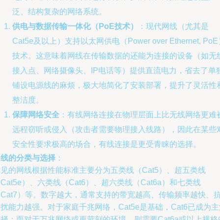
泛、结构复杂的网络系统。
供电与数据传输一体化（PoE技术）
：现代网线（尤其是
Cat5e及以上）支持以太网供电（Power over Ethernet, Po
技术。这意味着网线在传输数据的还能为连接的设备（如无
接入点、网络摄像头、IP电话等）提供直流电力，省去了单
铺设电源线的麻烦，极大地简化了安装部署，提升了灵活性
整洁度。
保障网络安全
：有线网络连接在物理层面上比无线网络更难
远程窃听或侵入（攻击者需要物理接入线路），因此在某些
安全性要求极高的场合，有线连接是更受青睐的选择。
网线的分类与选择
：
见的网线根据性能标准主要分为五类线（Cat5）、超五类线
Cat5e）、六类线（Cat6）、超六类线（Cat6a）和七类线
（Cat7）等。数字越大，通常支持的带宽越高、传输频率越快、
扰能力越强。对于家庭千兆网络，Cat5e是基础，Cat6已成为主
择；而对于万兆网络或更苛刻的环境，则需要Cat6a或以上规格