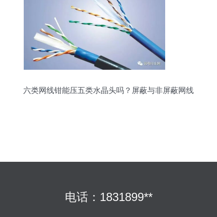
六类网线钳能压五类水晶头吗？屏蔽与非屏蔽网线
全解析
电话：1831899**