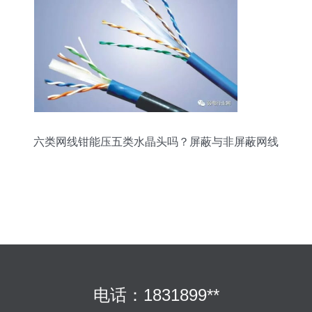
六类网线钳能压五类水晶头吗？屏蔽与非屏蔽网线
全解析
电话：1831899**