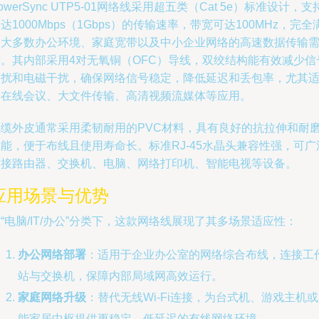
owerSync UTP5-01网络线采用超五类（Cat 5e）标准设计，支
达1000Mbps（1Gbps）的传输速率，带宽可达100MHz，完全
足大多数办公环境、家庭宽带以及中小企业网络的高速数据传输
求。其内部采用4对无氧铜（OFC）导线，双绞结构能有效减少信
串扰和电磁干扰，确保网络信号稳定，降低延迟和丢包率，尤其
合在线会议、大文件传输、高清视频流媒体等应用。
线缆外皮通常采用柔韧耐用的PVC材料，具有良好的抗拉伸和耐
能，便于布线且使用寿命长。标准RJ-45水晶头兼容性强，可广
连接路由器、交换机、电脑、网络打印机、智能电视等设备。
应用场景与优势
“电脑/IT/办公”分类下，这款网络线展现了其多场景适应性：
办公网络部署
：适用于企业办公室的网络综合布线，连接工
站与交换机，保障内部局域网高效运行。
家庭网络升级
：替代无线Wi-Fi连接，为台式机、游戏主机
能家居中枢提供更稳定、低延迟的有线网络环境。