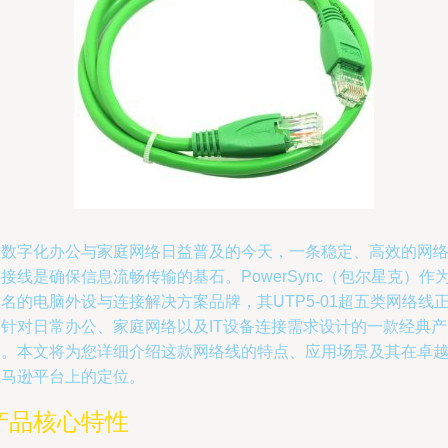
在数字化办公与家庭网络日益普及的今天，一条稳定、高效的网
接线是确保信息流畅传输的基石。PowerSync（包尔星克）作
名的电脑外设与连接解决方案品牌，其UTP5-01超五类网络线
是针对日常办公、家庭网络以及IT设备连接需求设计的一款经典产
品。本文将为您详细介绍这款网络线的特点、应用场景及其在卓
亚马逊平台上的定位。
产品核心特性