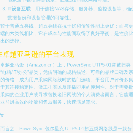
IT设备互联
：用于连接NAS存储、服务器、监控设备等，确
数据备份和设备管理的可靠性。
相较于普通五类线，超五类线在抗干扰和传输性能上更优；而与
高端的六类线相比，它在成本与性能间取得了良好平衡，是性价
突出的选择。
在卓越亚马逊的平台表现
卓越亚马逊（Amazon.cn）上，PowerSync UTP5-01常被归类
“电脑/IT/办公”品类，凭借明确的规格描述、可靠的品牌口碑及
民的价格，成为用户采购网络线时的热门选项。平台用户评价多
中于其连接稳定性、做工扎实以及即插即用的便利性。对于需要
量采购的企业用户或寻求替换老旧网线的个人消费者而言，它能
过亚马逊高效的物流和售后服务，快速满足需求。
##
而言之，PowerSync 包尔星克 UTP5-01超五类网络线是一款务