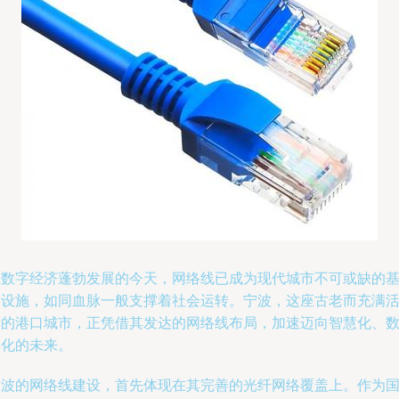
在数字经济蓬勃发展的今天，网络线已成为现代城市不可或缺的
础设施，如同血脉一般支撑着社会运转。宁波，这座古老而充满
力的港口城市，正凭借其发达的网络线布局，加速迈向智慧化、
字化的未来。
宁波的网络线建设，首先体现在其完善的光纤网络覆盖上。作为