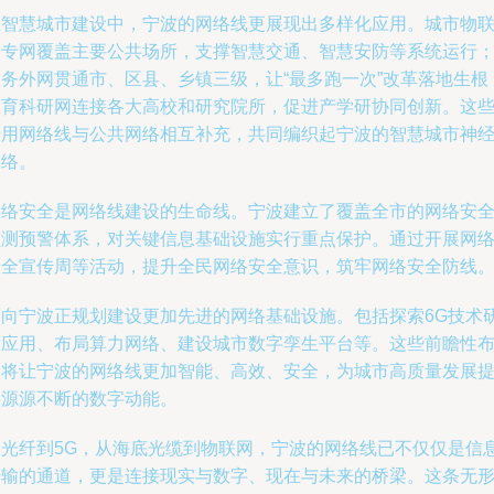
在智慧城市建设中，宁波的网络线更展现出多样化应用。城市物
网专网覆盖主要公共场所，支撑智慧交通、智慧安防等系统运行
政务外网贯通市、区县、乡镇三级，让“最多跑一次”改革落地生根
教育科研网连接各大高校和研究院所，促进产学研协同创新。这
专用网络线与公共网络相互补充，共同编织起宁波的智慧城市神
网络。
网络安全是网络线建设的生命线。宁波建立了覆盖全市的网络安
监测预警体系，对关键信息基础设施实行重点保护。通过开展网
安全宣传周等活动，提升全民网络安全意识，筑牢网络安全防线
面向宁波正规划建设更加先进的网络基础设施。包括探索6G技术
发应用、布局算力网络、建设城市数字孪生平台等。这些前瞻性
局将让宁波的网络线更加智能、高效、安全，为城市高质量发展
供源源不断的数字动能。
从光纤到5G，从海底光缆到物联网，宁波的网络线已不仅仅是信
传输的通道，更是连接现实与数字、现在与未来的桥梁。这条无