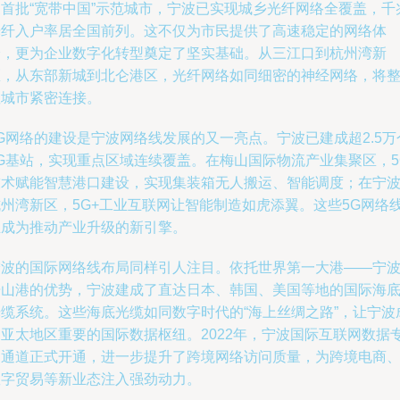
家首批“宽带中国”示范城市，宁波已实现城乡光纤网络全覆盖，千
光纤入户率居全国前列。这不仅为市民提供了高速稳定的网络体
验，更为企业数字化转型奠定了坚实基础。从三江口到杭州湾新
区，从东部新城到北仑港区，光纤网络如同细密的神经网络，将
座城市紧密连接。
G网络的建设是宁波网络线发展的又一亮点。宁波已建成超2.5万
5G基站，实现重点区域连续覆盖。在梅山国际物流产业集聚区，5
技术赋能智慧港口建设，实现集装箱无人搬运、智能调度；在宁
杭州湾新区，5G+工业互联网让智能制造如虎添翼。这些5G网络
正成为推动产业升级的新引擎。
宁波的国际网络线布局同样引人注目。依托世界第一大港——宁
舟山港的优势，宁波建成了直达日本、韩国、美国等地的国际海
光缆系统。这些海底光缆如同数字时代的“海上丝绸之路”，让宁波
为亚太地区重要的国际数据枢纽。2022年，宁波国际互联网数据
用通道正式开通，进一步提升了跨境网络访问质量，为跨境电商
数字贸易等新业态注入强劲动力。